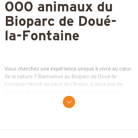
000 animaux du
Bioparc de Doué-
la-Fontaine
Vous cherchez une expérience unique à vivre au cœur
de la nature ? Bienvenue au Bioparc de Doué-la-
Fontaine ! Niché au cœur de l’Anjou, à deux pas de
Saumur, Angers et Cholet, ce zoo troglodytique
unique au monde accueille pas moins de 2 000
animaux dans un écrin de nature. Falaises, tunnels et
végétation luxuriante composent un décor
spectaculaire, pensé pour le bien-être animal et la
protection des espèces menacées. Ici, pas de cages ni