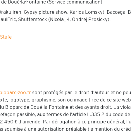
 de Doué-la-Fontaine (Service communication)
akuliren, Gypsy picture show, Karlos Lomsky), Baccega, 
 PaulEric, Shutterstock (Nicola_K, Ondrej Prosicky).
Stafe
ioparc-zoo.fr
sont protégés par le droit d’auteur et ne peu
texte, logotype, graphisme, son ou image tirée de ce site we
du Bioparc de Doué-la-Fontaine et des ayants droit. La viola
efaçon passible, aux termes de l’article L.335-2 du code de l
 450 € d’amende. Par dérogation à ce principe général, l’ut
as soumise à une autorisation préalable (la mention du créd