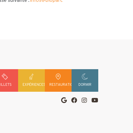
sse suivante :
infos@bioparc-
ILLETS
EXPÉRIENCES
RESTAURATION
DORMIR