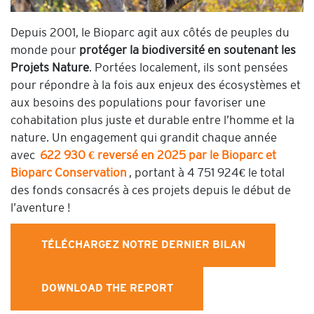
Depuis 2001, le Bioparc agit aux côtés de peuples du
monde pour
protéger la biodiversité en soutenant les
Projets Nature
. Portées localement, ils sont pensées
pour répondre à la fois aux enjeux des écosystèmes et
aux besoins des populations pour favoriser une
cohabitation plus juste et durable entre l’homme et la
nature. Un engagement qui grandit chaque année
avec
622 930 € reversé en 2025 par le Bioparc et
Bioparc Conservation
, portant à 4 751 924€ le total
des fonds consacrés à ces projets depuis le début de
l’aventure !
TÉLÉCHARGEZ NOTRE DERNIER BILAN
DOWNLOAD THE REPORT