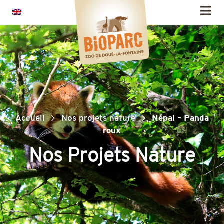
Panneau de gestion des cookies
Accueil
Nos projets nature
Népal – Panda
roux
Nos Projets Nature