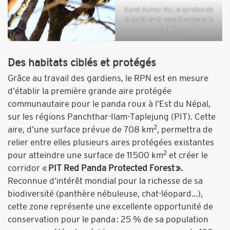
Surat Kumar Rai, le gardien de
la forêt dont nous finançons le
salaire
Des habitats ciblés et protégés
Grâce au travail des gardiens, le RPN est en mesure
d’établir la première grande aire protégée
communautaire pour le panda roux à l’Est du Népal,
sur les régions Panchthar-Ilam-Taplejung (PIT). Cette
2
aire, d’une surface prévue de 708 km
, permettra de
relier entre elles plusieurs aires protégées existantes
2
pour atteindre une surface de 11 500 km
et créer le
corridor «
PIT Red Panda Protected Forest ».
Reconnue d’intérêt mondial pour la richesse de sa
biodiversité (panthère nébuleuse, chat-léopard…),
cette zone représente une excellente opportunité de
conservation pour le panda : 25 % de sa population