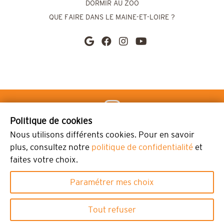
DORMIR AU ZOO
QUE FAIRE DANS LE MAINE-ET-LOIRE ?
Politique de cookies
@bioparcdedoue
Nous utilisons différents cookies. Pour en savoir
plus, consultez notre
politique de confidentialité
et
faites votre choix.
Plan du site
Mentions légales
Propriété intellectuelle
Paramétrer mes choix
CGV
Confidentialité
Tout refuser
ebilletterie partenaires
Ce site utilise des cookies et vous donne le contrôle sur ceux que