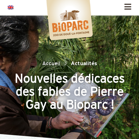
Panneau de gestion des cookies
Accueil
Actualités
Nouvelles dédicaces
des fables de Pierre
Gay au Bioparc !