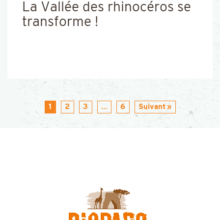
La Vallée des rhinocéros se
transforme !
1
2
3
…
6
Suivant »