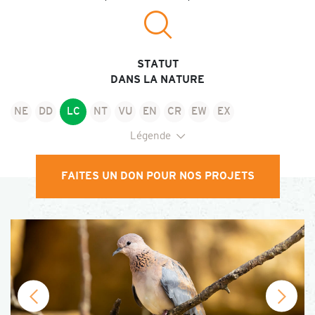
STATUT
DANS LA NATURE
NE
DD
LC
NT
VU
EN
CR
EW
EX
Légende
Selon la Liste Rouge des espèces menacées de l’Union Internationale pour
la Conservation de la Nature
FAITES UN DON POUR NOS PROJETS
NE : Non évalué
EN : En danger
DD : Données insuffisantes
CR : En danger critique
LC : Préoccupation mineure
EW : Éteint à l'état sauvage
NT : Quasi menacé
EX : Éteint
VU : Vulnérable