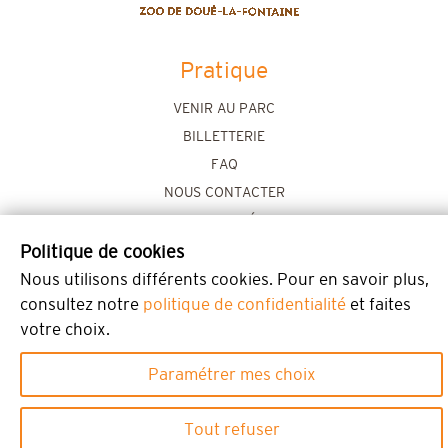
Pratique
VENIR AU PARC
BILLETTERIE
FAQ
NOUS CONTACTER
ACTUALITÉS
NEWSLETTER
Politique de cookies
ESPACE PRESSE
Nous utilisons différents cookies. Pour en savoir plus,
consultez notre
politique de confidentialité
et faites
STAGES & EMPLOIS
votre choix.
Découvrir
Paramétrer mes choix
ZOO, LE DÉFI DE DEMAIN
DORMIR AU ZOO
Tout refuser