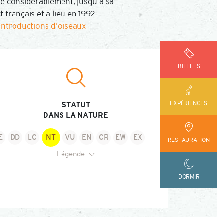
e considérablement, jusqu’à sa
 français et a lieu en 1992
introductions d’oiseaux
BILLETS
EXPÉRIENCES
STATUT
DANS LA NATURE
E
DD
LC
NT
VU
EN
CR
EW
EX
RESTAURATION
Légende
elon la Liste Rouge des espèces menacées de l’Union
DORMIR
ternationale pour la Conservation de la Nature
E : Non évalué
EN : En danger
D : Données insuffisantes
CR : En danger critique
C : Préoccupation mineure
EW : Éteint à l'état sauvage
T : Quasi menacé
EX : Éteint