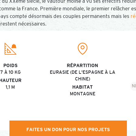
 XXème siècle, le vautour moine a vu ses effectifs réduir
comme la France. Première mondiale, le premier relâcher est
pays compte désormais des couples permanents mais les
ré
 restent nécessaires.
POIDS
RÉPARTITION
7 À 10 KG
EURASIE (DE L'ESPAGNE À LA
CHINE)
HAUTEUR
N
1,1 M
HABITAT
MONTAGNE
S
In
N
D
FAITES UN DON POUR NOS PROJETS
L
N