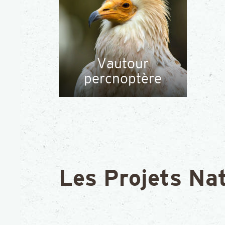
Vautour
percnoptère
Les Projets Na