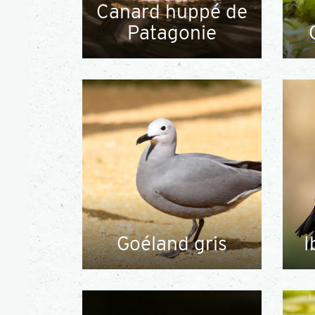
Canard huppé de
Patagonie
Goéland gris
I