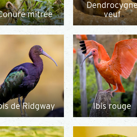
Dendrocygn
Conure mitrée
veuf
bis de Ridgway
Ibis rouge