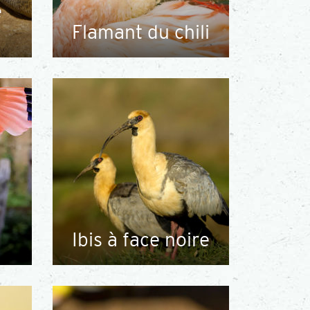
e
Flamant du chili
Ibis à face noire