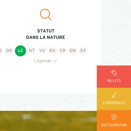
STATUT
DANS LA NATURE
E
DD
LC
NT
VU
EN
CR
EW
EX
Légende
elon la Liste Rouge des espèces menacées de l’Union
ternationale pour la Conservation de la Nature
BILLETS
E : Non évalué
EN : En danger
D : Données insuffisantes
CR : En danger critique
C : Préoccupation mineure
EW : Éteint à l'état sauvage
T : Quasi menacé
EX : Éteint
U : Vulnérable
EXPÉRIENCES
RESTAURATION