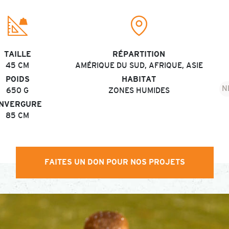
TAILLE
RÉPARTITION
45 CM
AMÉRIQUE DU SUD, AFRIQUE, ASIE
POIDS
HABITAT
N
650 G
ZONES HUMIDES
NVERGURE
85 CM
S
In
N
D
FAITES UN DON POUR NOS PROJETS
L
N
V